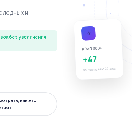
холодных и
⭐
вок без увеличения
КВАЛ 300+
+47
за последние 24 часа
отреть, как это
отает