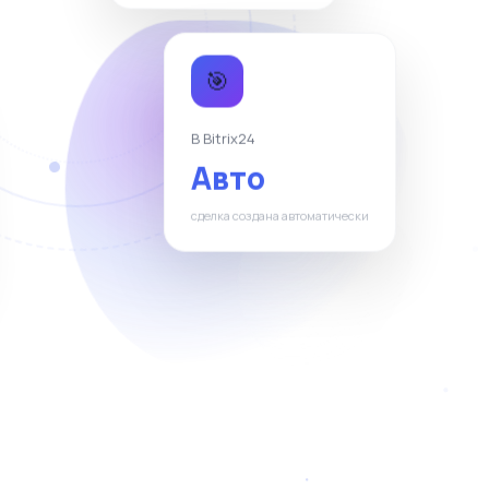
🎯
В Bitrix24
Авто
сделка создана автоматически