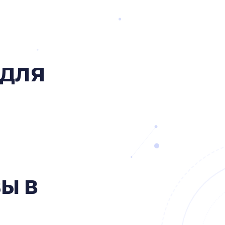
для
ы в