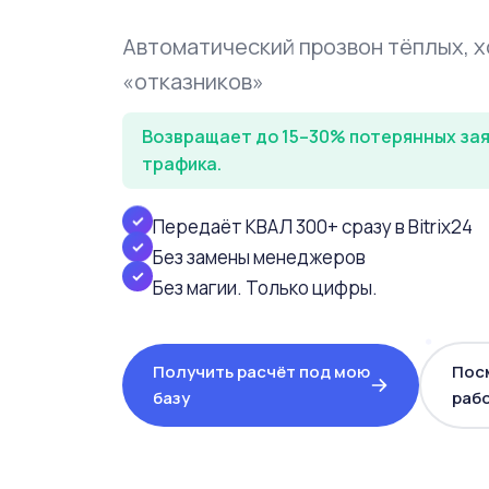
Автоматический прозвон тёплых, 
«отказников»
Возвращает до 15–30% потерянных зая
трафика.
✓
Передаёт КВАЛ 300+ сразу в Bitrix24
✓
Без замены менеджеров
Без магии. Только цифры.
✓
Получить расчёт под мою
Посм
базу
раб