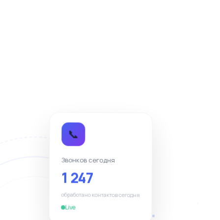
📞
Звонков сегодня
1 247
обработано контактов сегодня
Live